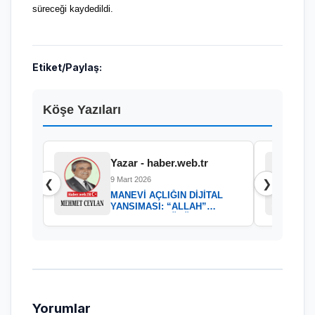
süreceği kaydedildi.
Etiket/Paylaş:
Köşe Yazıları
Yazar - haber.web.tr
9 Mart 2026
❮
❯
MANEVİ AÇLIĞIN DİJİTAL
YANSIMASI: “ALLAH”
KELAMININ GÜCÜ
Yorumlar