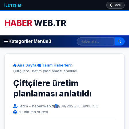
İLETIŞIM
Gece
HABER
WEB.TR
Kategoriler Menüsü
Ana Sayfa
Tarım Haberleri
Çiftçilere üretim planlaması anlatıldı
Çiftçilere üretim
planlaması anlatıldı
Tarım - haber.web.tr
1/09/2025 10:09:00 ÖÖ
1
dk okuma süresi