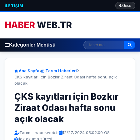
İLETIŞIM
Gece
HABER
WEB.TR
Kategoriler Menüsü
Ana Sayfa
Tarım Haberleri
ÇKS kayıtları için Bozkır Ziraat Odası hafta sonu açık
olacak
ÇKS kayıtları için Bozkır
Ziraat Odası hafta sonu
açık olacak
Tarım - haber.web.tr
12/27/2024 05:02:00 ÖS
1
dk okuma süresi