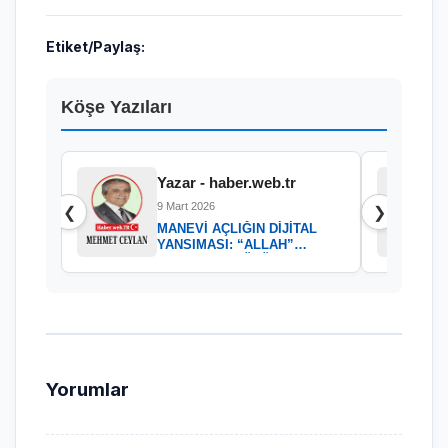
Etiket/Paylaş:
Köşe Yazıları
Yazar - haber.web.tr
9 Mart 2026
❮
❯
MANEVİ AÇLIĞIN DİJİTAL
YANSIMASI: “ALLAH”
KELAMININ GÜCÜ
Yorumlar