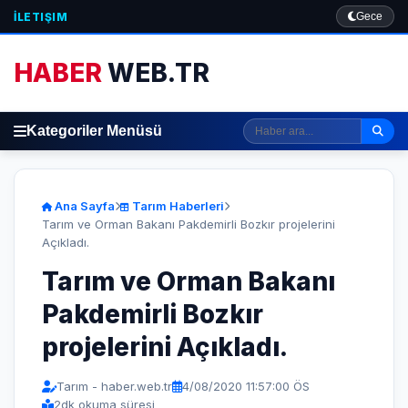
İLETIŞIM
Gece
HABER
WEB.TR
Kategoriler Menüsü
Ana Sayfa
Tarım Haberleri
Tarım ve Orman Bakanı Pakdemirli Bozkır projelerini
Açıkladı.
Tarım ve Orman Bakanı
Pakdemirli Bozkır
projelerini Açıkladı.
Tarım - haber.web.tr
4/08/2020 11:57:00 ÖS
2
dk okuma süresi