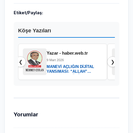
Etiket/Paylaş:
Köşe Yazıları
Yazar - haber.web.tr
9 Mart 2026
❮
❯
MANEVİ AÇLIĞIN DİJİTAL
YANSIMASI: “ALLAH”
KELAMININ GÜCÜ
Yorumlar