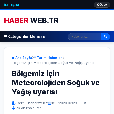
İLETIŞIM
Gece
HABER
WEB.TR
Kategoriler Menüsü
Ana Sayfa
Tarım Haberleri
Bölgemiz için Meteorolojiden Soğuk ve Yağış uyarısı
Bölgemiz için
Meteorolojiden Soğuk ve
Yağış uyarısı
Tarım - haber.web.tr
3/13/2020 02:29:00 ÖS
1
dk okuma süresi