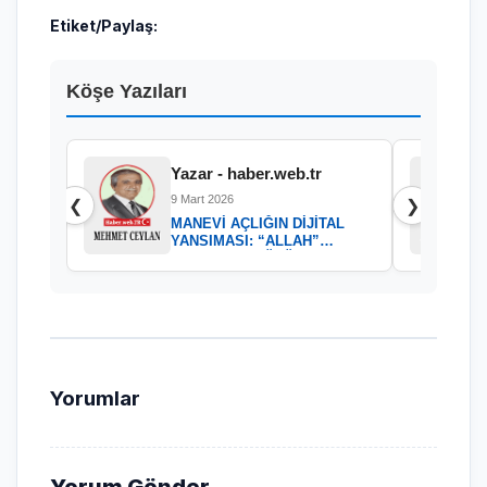
Etiket/Paylaş:
Köşe Yazıları
Yazar - haber.web.tr
9 Mart 2026
❮
❯
MANEVİ AÇLIĞIN DİJİTAL
YANSIMASI: “ALLAH”
KELAMININ GÜCÜ
Yorumlar