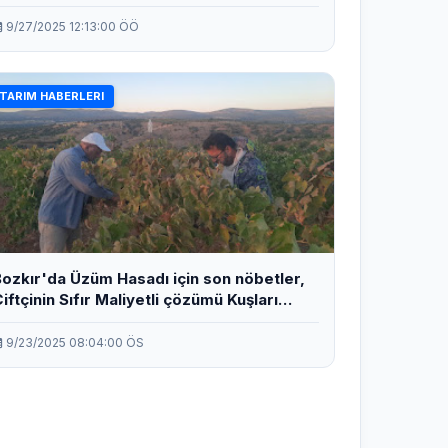
rada.
9/27/2025 12:13:00 ÖÖ
TARIM HABERLERI
ozkır'da Üzüm Hasadı için son nöbetler,
iftçinin Sıfır Maliyetli çözümü Kuşları
zaklaştırıyor.
9/23/2025 08:04:00 ÖS