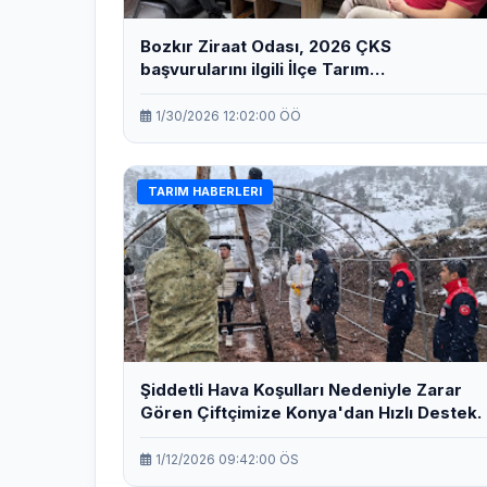
Bozkır Ziraat Odası, 2026 ÇKS
başvurularını ilgili İlçe Tarım
Müdürlüklerine teslim etti.
1/30/2026 12:02:00 ÖÖ
TARIM HABERLERI
Şiddetli Hava Koşulları Nedeniyle Zarar
Gören Çiftçimize Konya'dan Hızlı Destek.
1/12/2026 09:42:00 ÖS