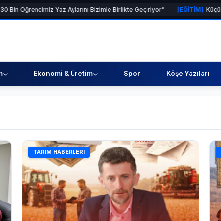
ını Bizimle Birlikte Geçiriyor”
[EĞİTİM]
Küçükçekmece Belediyesi ile İs
m
Ekonomi & Üretim
Spor
Köşe Yazıları
TARIM HABERLERI