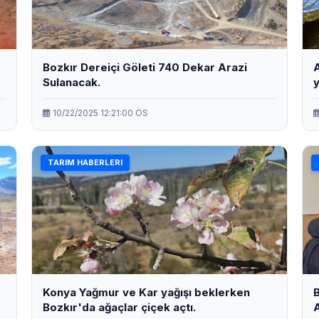
Bozkır Dereiçi Göleti 740 Dekar Arazi
A
Sulanacak.
y
10/22/2025 12:21:00 ÖS
TARIM HABERLERI
Konya Yağmur ve Kar yağışı beklerken
B
Bozkır'da ağaçlar çiçek açtı.
A