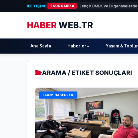
İLETIŞIM
M]
Başkan Altay: “Genç KOMEK ve Bilgehanelerde 30 Bin Öğrencimiz Yaz Aylar
SON DAKİKA
HABER
WEB.TR
Ana Sayfa
Haberler
Yaşam & Toplu
ARAMA / ETIKET SONUÇLARI
TARIM HABERLERI