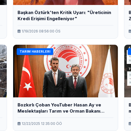
Başkan Öztürk'ten Kritik Uyarı: "Üreticinin
Kredi Erişimi Engelleniyor"
Z
a
1/19/2026 08:56:00 ÖS
TARIM HABERLERI
Bozkırlı Çoban YouTuber Hasan Ay ve
B
Meslektaşları Tarım ve Orman Bakanı
m
Yumaklı ile bir araya geldi.
12/22/2025 12:35:00 ÖÖ