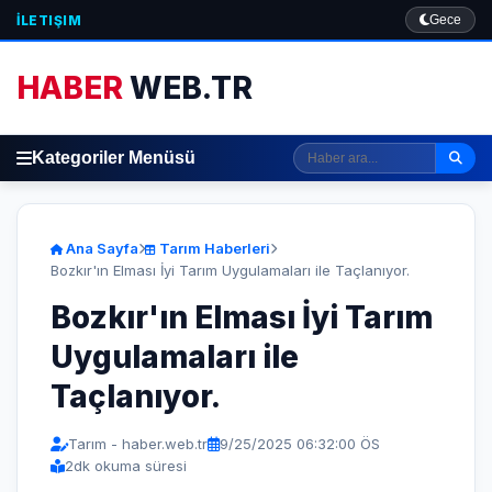
İLETIŞIM
Gece
HABER
WEB.TR
Kategoriler Menüsü
Ana Sayfa
Tarım Haberleri
Bozkır'ın Elması İyi Tarım Uygulamaları ile Taçlanıyor.
Bozkır'ın Elması İyi Tarım
Uygulamaları ile
Taçlanıyor.
Tarım - haber.web.tr
9/25/2025 06:32:00 ÖS
2
dk okuma süresi